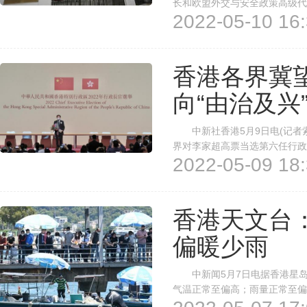
长和欧盟外交与安全政策高级代
2022-05-10 16:
攻击中国政府涉港政策，表示坚
立即停止对香港事务的干预。 
香港各界冀
向“由治及兴
中新社香港5月9日电(记者索
界对李家超高票当选第六任行政
2022-05-09 18:
界对李家超及其政纲的广泛认同
启香港发展的新篇章。 香港再
香港天文台
偏暖少雨
中新闻5月7日电据香港星岛
气温正常至偏高；雨量正常至
天文台发表评估，拉尼娜在过去