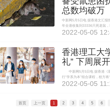
备受鼠患困
总数均破万
中新网5月5日电 据香港文汇
年全港收集到33336只死老鼠，
2022-05-05 12:
只。其间全港“生捕”的活鼠有3
4690只。鼠患投诉方面，特区政
香港理工大
礼” 下周展
中新网5月5日电 据香港《星
行“学系为本”组合课程，校方将
2022-05-05 11:
学生、家长及教师分享升学资讯
会。此外，多所大学亦趁应届考生
首页
上一页
1
2
3
4
5
6