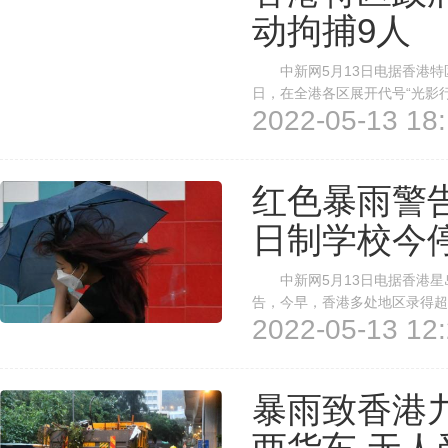
动拘捕9人
中新网5月13日电据香港特区
日，在全港各区展开代号“光影行
2022-05-13 18:
疑非法劳工、1名涉嫌聘用非
特遣队人员搜查了19个目标地点
红色暴雨警
日制学校今
中新网5月13日电据香港星岛
告，今早，香港多处地区录得超
2022-05-13 12:
量。 香港天文台于凌晨4时2
告，及至上午7时40分取消所有
暴雨致香港