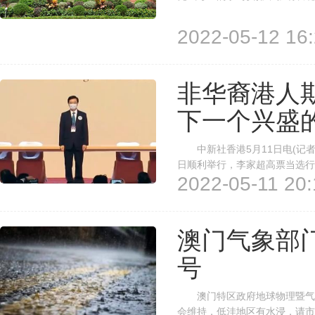
文凭试考生即使在两科核心语文
到最低收生要求第3级，仅考取第
2022-05-12 16:
非华裔港人
下一个兴盛
中新社香港5月11日电(记者
日顺利举行，李家超高票当选行
2022-05-11 20:
示，李家超思想开明，懂得倾
举委员会委员、被称为香港“兰桂
澳门气象部
号
澳门特区政府地球物理暨气象局
会维持，低洼地区有水浸，请市