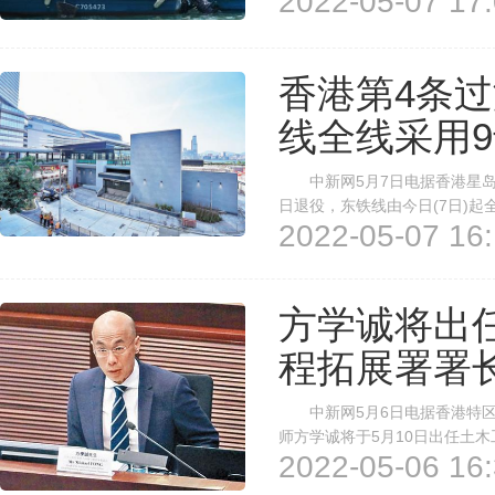
2022-05-07 17:
合最新的海洋观测资料及世界各
香港第4条过
线全线采用
中新网5月7日电据香港星岛网
日退役，东铁线由今日(7日)
2022-05-07 16:
5分钟。 作为香港第4条过海
车行驶。 特区政府运输及房屋
方学诚将出
程拓展署署
中新网5月6日电据香港特区政
师方学诚将于5月10日出任土
2022-05-06 16:
务员事务局局长聂德权说：“方
土木工程拓展署面对未来的挑战