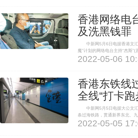
香港网络电台
及洗黑钱罪
中新网5月6日电据香港文汇报
魔”计划的网络电台主持“杰斯”
2022-05-06 10:
及洗黑钱，以及包含交替控罪合
日在区域法院再讯时，控方透露尹
香港东铁线
全线“打卡跑
中新网5月5日电据大公文汇
条过海铁路，贯通新界东北、九
2022-05-05 17:
的重要里程，港铁5日表示，将于
动。 据介绍，活动将于周日(8