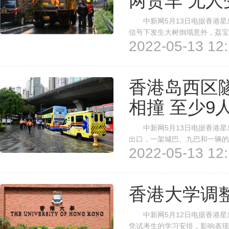
两货车 无人
中新网5月13日电据香港星岛
信号下发生大树倒塌意外，荔宝
2022-05-13 12:
幸无人受伤。 香港警方清晨
货斗铁架被压弯，另一辆货车的
香港岛西区
相撞 至少9
中新网5月13日电据香港星岛
出口，一架城巴、九巴和一辆的
2022-05-13 12:
方指示肇事车辆停于干诺道西
在今晨近7时47分，疑因天雨路
香港大学调
中新网5月12日电据香港星
凭试考生的学习安排，影响表