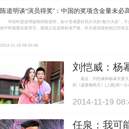
陈道明谈“演员得奖”：中国的奖项含金量未必
年轻时是篮球猛将的陈道明，如今变成爱好高尔夫的“魅力大叔”，不
他平时最爱在家里宅，接戏少且选择标准严格，作为老戏骨的他已经有足
的演艺圈，他有自己的看法，并且敢于直接表达，说话时语气缓慢温和，但
2014-11-19 09:50:46
刘恺威：杨幂
最近，刘恺威和杨幂夫妻又一
剧《盛夏晚晴天》(上图)再一
起二胎猜测。接受记者专访时
漫？ “喜欢一个人不一定要天
2014-11-19 08:
任泉：我可