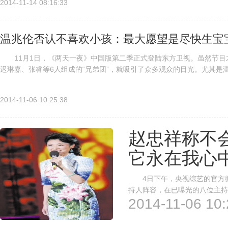
2014-11-14 08:16:33
温兆伦否认不喜欢小孩：最大愿望是尽快生宝
11月1日，《两天一夜》中国版第二季正式登陆东方卫视。虽然节目
迟琳嘉、张睿等6人组成的“兄弟团”，就吸引了众多观众的目光。尤其
接受了记者的微信访谈。 可怜温Sir是个认真人，非得弄个满意的微..
2014-11-06 10:25:38
赵忠祥称不
它永在我心
4日下午，央视综艺的官方微
持人阵容，在已曝光的八位主持
2014-11-06 10:
的热门主持人。朱军因从199
涛、倪萍、赵忠祥，分列二三四位