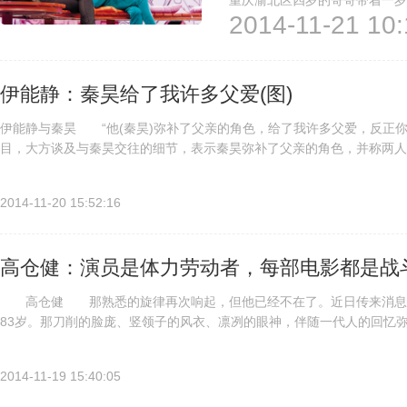
重庆渝北区四岁的哥哥带着一岁
2014-11-21 10:
过疲惫而瘫坐在地，哥哥则在一
剧式的对白，让现场观众及台上
伊能静：秦昊给了我许多父爱(图)
伊能静与秦昊 “他(秦昊)弥补了父亲的角色，给了我许多父爱，反正
目，大方谈及与秦昊交往的细节，表示秦昊弥补了父亲的角色，并称两人
2014-11-20 15:52:16
高仓健：演员是体力劳动者，每部电影都是战
高仓健 那熟悉的旋律再次响起，但他已经不在了。近日传来消息，
83岁。那刀削的脸庞、竖领子的风衣、凛冽的眼神，伴随一代人的回
亦有温情 1978年，作为“文革”之后的第一部外国电影，《追捕》...
2014-11-19 15:40:05