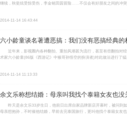
继续，秋瓷炫受惊受伤，李金铭田园冒险……不仅会有好朋友之间的冲突
题，不仅会有好媳妇的浪漫“私人订制”，还将有婆媳搭档的冒险之旅……除了
2014-11-14 16:43:44
六小龄童谈名著遭恶搞：我们没有恶搞经典的
近年来，影视圈内各种翻拍、重拍风潮甚为流行，甚至有些翻拍对经典
术家六小龄童(86版《西游记》中猴哥孙悟空的扮演者)对此做法进行了
小龄童表示，在他看来，戏说和恶搞经典是不可理解的一件事情，“尊...
2014-11-14 11:13:33
余文乐称想结婚：母亲叫我找个泰籍女友也没
昨天是余文乐33岁生日，他前日出席自家品牌新店开幕时，被问到如
母亲想抱孙，不时催他结婚，早前去完泰国旅行，更叫他找个泰籍女友
合，并透露已准备好结婚。余文乐闻言大方表示祝福对方，觉得女人最重要