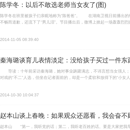
陈学冬：以后不敢选老师当女友了(图)
陈学冬在班里被孩子们亲昵地称为“陈爸爸”。 在湖南卫视日前播出的
不畅而道歉，还流下了“男儿泪”。节目播出后，微博上掀起一场轰轰烈烈
冬打抱不平，直呼“我没有陈老师好脾气”。昨日，陈学冬就“道歉门”...
2014-11-05 08:39:40
秦海璐谈育儿表情淡定：没给孩子买过一件东
导读：十年前采访秦海璐，她对事业踌躇满志，不讳言想当女强人；
对戏的“不二”人选，但坐在记者面前的，却是一个柔软和放得下的“小女
转弯处的风景。秦海璐整个人巨大的变化，让记者联想到跟她一起开公司的.
2014-10-30 10:04:37
赵本山谈上春晚：如果观众还愿看，我会奋不
赵本山 “第一，我听党的话；第二，我听老百姓的话。要是大家把我