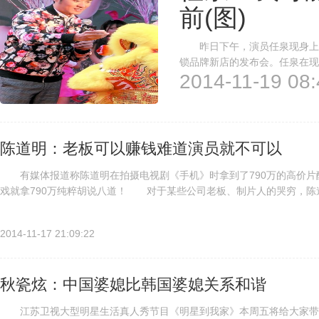
前(图)
昨日下午，演员任泉现身上海
锁品牌新店的发布会。任泉在现
2014-11-19 08:
同创业，当时我们只用了5分钟
不到一年便已盈利，这让三位明
陈道明：老板可以赚钱难道演员就不可以
有媒体报道称陈道明在拍摄电视剧《手机》时拿到了790万的高价片
戏就拿790万纯粹胡说八道！ 对于某些公司老板、制片人的哭穷，陈
员很贵，这没错。那老板省下的钱不就是给自己的吗？这是一个很简单的..
2014-11-17 21:09:22
秋瓷炫：中国婆媳比韩国婆媳关系和谐
江苏卫视大型明星生活真人秀节目《明星到我家》本周五将给大家带