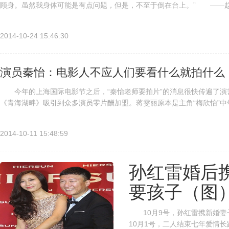
顾身。虽然我身体可能是有点问题，但是，不至于倒在台上。” ——
述回应。
2014-10-24 15:46:30
演员秦怡：电影人不应人们要看什么就拍什么
今年的上海国际电影节之后，“秦怡老师要拍片”的消息很快传遍了演
《青海湖畔》吸引到众多演员零片酬加盟。蒋雯丽原本是主角“梅欣怡”中
老师的戏出份力”的心愿仍旧强烈，于是剧组安排她在上海客串演出。 .
2014-10-11 15:48:59
孙红雷婚后
要孩子（图
10月9号，孙红雷携新婚妻
10月1号，二人结束七年爱情