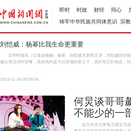
即时
时政
财经
同心
铸牢中华民族共同体意识
宗教
刘恺威：杨幂比我生命更重要
京华时报讯（记者赵楠楠）杨幂、刘恺威夫妻档主演，刘恺威担任制
威出席活动时自曝，虽然戏内是大玩浪漫的富公子，戏外却正好相反，
的人，不过我和我太太都很务实，平时过节、过生日也都很少去刻意安排什
2014-11-24 09:08:56
何炅谈哥哥
不能少的一
近日何炅为青海卫视宝贝成长