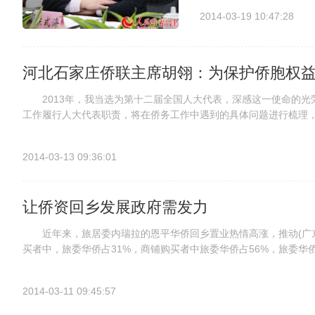
海说，“福建面对台湾，重
2014-03-19 10:47:28
河北石家庄侨联主席胡翎：为保护侨胞权
2013年，我当选为第十二届全国人大代表，深感这一使命的光
工作履行人大代表职责，将在侨务工作中遇到的具体问题进行梳理
的重视，为海外侨胞贡献一份力。 全国人大十二届一次会议期间，
2014-03-13 09:36:01
让侨资回乡发展政府需发力
近年来，旅居委内瑞拉的恩平华侨回乡置业热情高涨，推动(广东
买者中，旅委华侨占31%，商铺购买者中旅委华侨占56%，旅委
国大幅货币贬值和治安恶化，越来越多的华侨回到恩平，不愿再次出国
2014-03-11 09:45:57