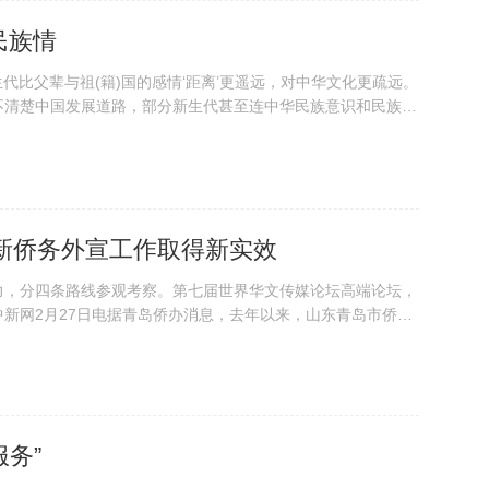
民族情
代比父辈与祖(籍)国的感情‘距离’更遥远，对中华文化更疏远。
不清楚中国发展道路，部分新生代甚至连中华民族意识和民族感
新侨务外宣工作取得新实效
力，分四条路线参观考察。第七届世界华文传媒论坛高端论坛，
新网2月27日电据青岛侨办消息，去年以来，山东青岛市侨办
新形势，站在为地方大局服务和为侨服务的角度，加强统筹谋
、更深层次实现侨务外宣创新发展，激发侨务...
务”