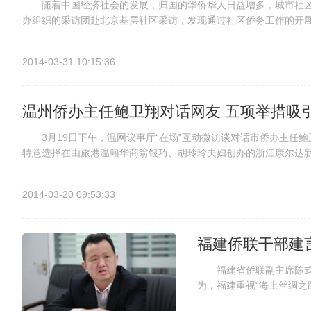
随着中国经济社会的发展，归国的华侨华人日益增多，城市社区
办组织的采访团赴北京基层社区采访，发现通过社区侨务工作的开
时帮助。社区侨务工作不仅增进了归侨、侨眷的幸福感和归属感，而且
2014-03-31 10:15:36
温州侨办主任鲍卫翔对话网友 五项举措吸
3月19日下午，温网议事厅“在场”互动微访谈对话市侨办主任鲍
特意选择在由旅港温籍华商翁银巧、胡玲玲夫妇创办的浙江康尔达新
限公司董事长翁银巧带领市侨办鲍卫翔主任，以及网络观察团成员等参
2014-03-20 09:53:33
福建侨联干部建
福建省侨联副主席陈式海
为，福建重视“海上丝绸之
传统港澳台的合作，又要