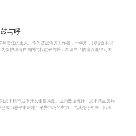
视两岸交流合作；毗邻港澳，重视港澳...
益鼓与呼
荣与责任的重大。作为基层侨务工作者，一年来，我结合本职
，为保护华侨在国内的权益鼓与呼，希望自己的建议能得到国家
我提出...
)恩平楼市迎来开发销售高潮。业内数据统计，恩平商品房购
华侨已成为恩平市房地产消费市场的主力。尤其是今年来，随着委
，...