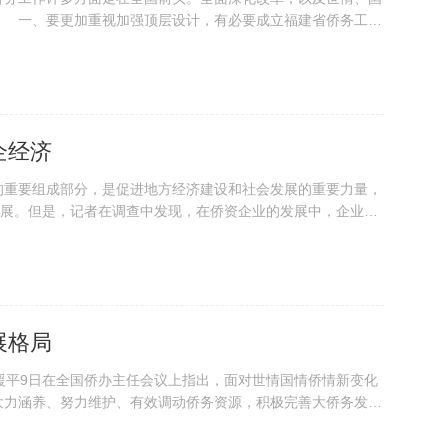
 一、要更加重视加强顶层设计，有必要成立福建省侨务工作
更加重视...
企经济
重要组成部分，是促进地方经济建设和社会发展的重要力量，
发展。但是，记者在调查中发现，在侨资企业的发展中，企业融
展和管...
展格局
平9日在全国侨办主任会议上指出，面对世情国情侨情新变化
大力涵养、努力维护、有效调动侨务资源，积极完善大侨务发展
是一...