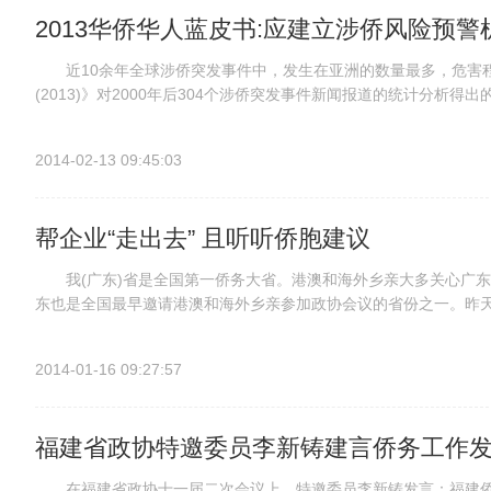
2013华侨华人蓝皮书:应建立涉侨风险预警
近10余年全球涉侨突发事件中，发生在亚洲的数量最多，危害程
(2013)》对2000年后304个涉侨突发事件新闻报道的统计分析
在京举办《2013华侨华人蓝皮书》发布会，这是自2011年...
2014-02-13 09:45:03
帮企业“走出去” 且听听侨胞建议
我(广东)省是全国第一侨务大省。港澳和海外乡亲大多关心广东
东也是全国最早邀请港澳和海外乡亲参加政协会议的省份之一。昨天
要求发言的人十分踊跃，令负责点名的省侨办主任吴锐成“好难做”。虽
2014-01-16 09:27:57
福建省政协特邀委员李新铸建言侨务工作
在福建省政协十一届二次会议上，特邀委员李新铸发言：福建侨