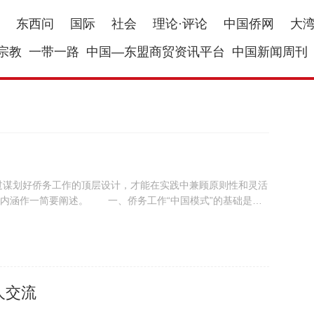
东西问
国际
社会
理论·评论
中国侨网
大
宗教
一带一路
中国—东盟商贸资讯平台
中国新闻周刊
谋划好侨务工作的顶层设计，才能在实践中兼顾原则性和灵活
的内涵作一简要阐述。 一、侨务工作“中国模式”的基础是重
世情...
人交流