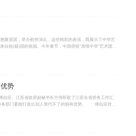
侨胞聚居国，举办慰侨演出。这些精彩的表演，既展示了中华艺
来自祖(籍)国的祝福。今年春节，中国侨联“亲情中华”艺术团改
有优势
傅自应、江苏省政府副秘书长方伟听取了江苏全省侨务工作汇
侨务部门要能打造出别人替代不了的独有优势。 傅自应对江
...