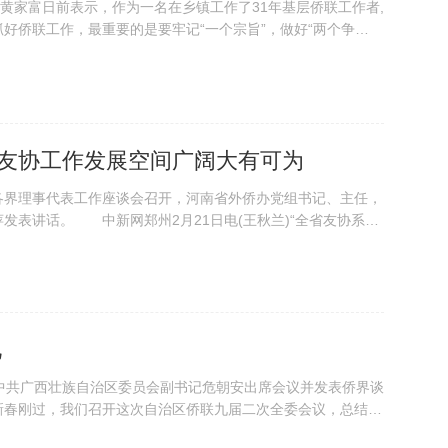
家富日前表示，作为一名在乡镇工作了31年基层侨联工作者,
好侨联工作，最重要的是要牢记“一个宗旨”，做好“两个争
:友协工作发展空间广阔大有可为
各界理事代表工作座谈会召开，河南省外侨办党组书记、主任，
发表讲话。 中新网郑州2月21日电(王秋兰)“全省友协系统
流、以交流促互信、以互信促合作，架起一座让世界了解河南，
，为中原经济区建设和郑州航空港经济...
见
共广西壮族自治区委员会副书记危朝安出席会议并发表侨界谈
春刚过，我们召开这次自治区侨联九届二次全委会议，总结回
去...