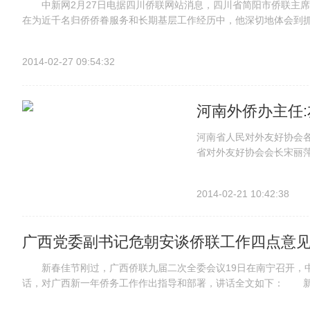
中新网2月27日电据四川侨联网站消息，四川省简阳市侨联主席黄
在为近千名归侨侨眷服务和长期基层工作经历中，他深切地体会到抓
取”，搞好“两个服务”。 一是牢记“一个宗旨”。作为侨务工作者...
2014-02-27 09:54:32
河南外侨办主任
河南省人民对外友好协会
省对外友好协会会长宋丽萍
在对外交往中以友好促交
让河南走向世界的友谊之桥
2014-02-21 10:42:38
广西党委副书记危朝安谈侨联工作四点意
新春佳节刚过，广西侨联九届二次全委会议19日在南宁召开，中
话，对广西新一年侨务工作作出指导和部署，讲话全文如下： 新
顾2013年侨联工作，研究部署今年任务，很有意义，也很重要。 过