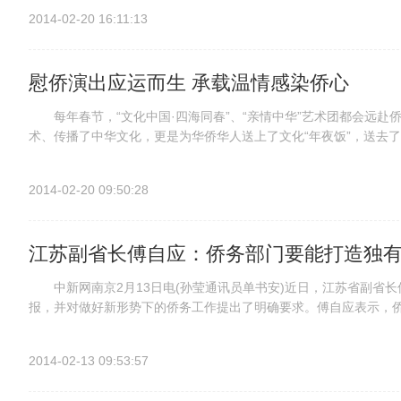
2014-02-20 16:11:13
慰侨演出应运而生 承载温情感染侨心
每年春节，“文化中国·四海同春”、“亲情中华”艺术团都会远赴
术、传播了中华文化，更是为华侨华人送上了文化“年夜饭”，送去了
为深入浙江、福建、广西，走进国内重要侨乡。从反响看，这是...
2014-02-20 09:50:28
江苏副省长傅自应：侨务部门要能打造独
中新网南京2月13日电(孙莹通讯员单书安)近日，江苏省副省长
报，并对做好新形势下的侨务工作提出了明确要求。傅自应表示，
苏2013年的侨务工作表示肯定。对今年及今后一个时期，如何开展好新
2014-02-13 09:53:57