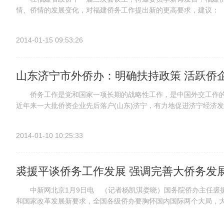
情、侨情的发展变化，对福建侨务工作提出新的更高要求，建议：
领导小组，科学设定部门职责，建立行之有效的反哺机制。 二、要
2014-01-15 09:53:26
山东济宁市外侨办：明确扶持政策 活跃侨
侨务工作是党和国家一项长期的战略性工作，是中国外交工作的
近年来一大批侨资企业先后落户(山东)济宁，有力地促进济宁经济
资难，职工养老金包袱重，个人所得税比本国高等问题，影响了企业发
2014-01-10 10:25:33
裘援平谈侨务工作发展 强调完善大侨务发
中新网北京1月9日电 （记者杨凯淇娄晓）国务院侨办主任裘援
和国家改革发展新要求，全国各级侨办要胸怀国内国际两个大局，
格局。 “要有面向全球的侨务发展战略蓝图。”裘援平说，侨务工作