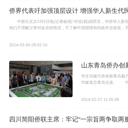
侨界代表吁加强顶层设计 增强华人新生代
中新社北京3月5日电(记者杨强)“对祖(籍)国而言，华侨华人新生
他们不理解父辈对故乡的情谊，不了解中国国情和内政外交政策，
情都变得淡薄”。 全国人大代表、广西自治区侨务办公室副...
2014-03-05 09:02:10
山东青岛侨办创
华文传媒代表体验青岛魅
华媒老总青岛论道。 中
主动应对不断发展变化的
划，在更高平台、更广领域
2014-02-27 11:05:08
四川简阳侨联主席：牢记“一宗旨两争取两服