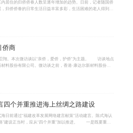
内居住的归侨侨眷人数呈逐年增加的趋势。日前，记者随国侨
展，归侨侨眷的日常生活日益丰富多彩，生活困难的老人得到及
促进了海...
引侨商
卫翔。本次微访谈以“亲侨，爱侨，护侨”为主题。 访谈地点
材料股份有限公司。微访谈之前，香港·康达尔新材料股份有
...
言四个并重推进海上丝绸之路建设
日前通过“福建改革发展网络建言献策”活动建言。陈式海认
路”建设正当时，应从“四个并重”加以推进。 一是既要重视
重视海上丝绸之路南线国家的合作，任何一方都不能偏废。陈式