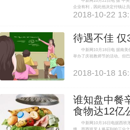
中新网10月22日电 据“中
企业有利，因此他决定付钱让员
2018-10-22 13:
每周至少5天睡满6小时以上的
6.4万日圆(约合人民币3939元)
待遇不佳 仅
中新网10月18日电 据南美
举办了庆祝教师节的活动。但巴西
15岁学生中，只有3.3%想当
2.4%。 巴西《巴西日报》10月
2018-10-18 16:
谁知盘中餐
食物达12亿
中新网10月16日电据西班
饿，而西班牙人将买到的三分之