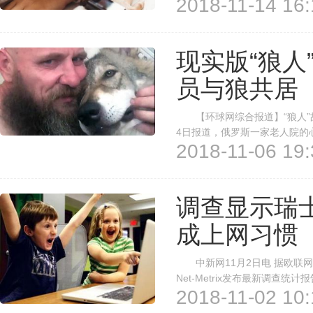
2018-11-14 16:
多名年龄在8到17岁之间的青
身体活动水平和睡眠长度。 睡眠
现实版“狼人
员与狼共居
【环球网综合报道】“狼人”故
4日报道，俄罗斯一家老人院的
2018-11-06 19:
居到伏尔加格勒，同两只猎犬
采访时说道，一年半前他带着自己
调查显示瑞
成上网习惯
中新网11月2日电 据欧联网
Net-Metrix发布最新调查统
2018-11-02 10:
比分析，在过去的两年时间里，
年中，有90%的青少年已经养成上