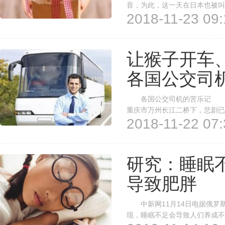
音，为此，这一天在日本也被叫
2018-11-23 09:
访者每年会赠送礼物给自己的
日本明治安田生命公司就夫妻关系
让猴子开车
各国公交司
各国公交司机的苦乐记 ◎
重庆市万州长江二桥下，悲剧已
2018-11-22 07:
晚，重庆万州长江二桥坠江公交
见，公交车被四条绳索从四个方
研究：睡眠
导致肥胖
中新网11月14日电据俄罗斯
现，睡眠不足会导致人们养成不