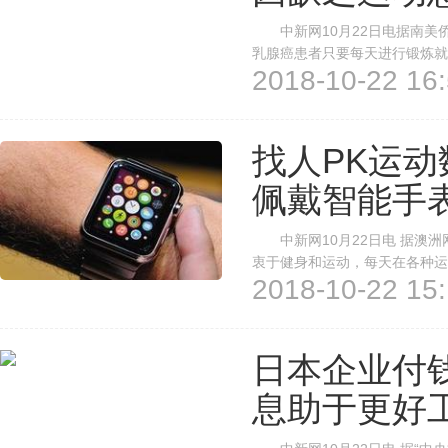
中新网10月22日电据南美侨
乳腺癌患者只要每天进行锻炼就
2018-10-22 16:
国 巴西卫生部还指出，缺乏
分女性患上乳腺癌的原因是酗酒
找人PK运动
佩戴智能手
中新网10月22日电 据澳洲
衷于健身和运动，每天在各种运
2018-10-22 15:
起的各类智能手表(可以记录运
示，澳大利亚民众在适应和爱上智
日本企业付
息助于更好