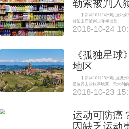
勒索被判入
中新网10月24日电 据外媒
货架上而被判12年半监禁。
2018-10-24 10:
人承认，2017年9月，他在腓特烈港
食品，并以此实施敲诈，要求制造
《孤独星球》
地区
中新网10月23日电 据澳洲
最值得去的旅游地区，意大利的
2018-10-23 15:
心”(Red Centre)位居
布了2019年最值得去的国家以及
运动可防癌
因缺乏运动