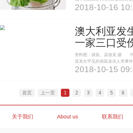
2018-10-16 10:
得出的数据。 西班牙农业、渔
及饮料共计12.29亿公斤，占总购
澳大利亚发
一家三口受
资料图：袋鼠。孟德龙 摄 中
亚发生罕见的袋鼠攻击人类事件
2018-10-15 09:
伤势严重。 现年64岁的琳达‧史密斯
家土地上，被平日...
首页
上一页
1
2
3
4
5
6
关于我们
About us
联系我们