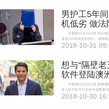
男护工5年
机低劣 做法
中新网10月31日电 综合报
谋杀100名病患的罪行。德国检
2018-10-31 09:
医院和德尔门豪尔斯特医院的患
监禁。 2005年，赫格尔的罪行
想与“隔壁老
软件登陆澳
中新网10月30日电 据澳洲
多人的手机中社交软件的数量可
2018-10-30 16:
其他地区甚至国家的陌生人，但
门用于与邻居交流的社交软件就诞生