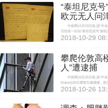
“泰坦尼克号
欧元无人问
中新网10月29日电 据“中央社
日拍卖一封由“泰坦尼克号”邮
2018-10-29 08:
图：按1：30比例制作的泰坦
以卖出高价，但这封信却未能成交
攀爬伦敦高楼
人”遭逮捕
中新网10月26日电 据“中央社
Robert)25日遭警方逮捕
2018-10-26 13:
观，导致附近街道封路后出现交
有绳索或安全设备的情况下，花了