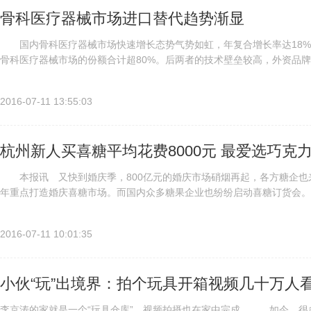
骨科医疗器械市场进口替代趋势渐显
国内骨科医疗器械市场快速增长态势气势如虹，年复合增长率达18%
骨科医疗器械市场的份额合计超80%。后两者的技术壁垒较高，外资品
扭转这一局面，国产大型骨科厂商有望借此机会扩大国内市场份额。 国.
2016-07-11 13:55:03
杭州新人买喜糖平均花费8000元 最爱选巧克
本报讯 又快到婚庆季，800亿元的婚庆市场硝烟再起，各方糖企也来
年重点打造婚庆喜糖市场。而国内众多糖果企业也纷纷启动喜糖订货会
购买喜糖 平均花费8000元 受消费习惯影响，浙江、福建、江...
2016-07-11 10:01:35
小伙“玩”出境界：拍个玩具开箱视频几十万人
李京涛的家就是一个“玩具仓库”，视频拍摄也在家中完成。 如今，很