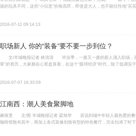
孩的玩具不同，这些“小玩意”价格高昂，即使是大人，也不能任性地“买
瘾。 南京一个24岁的小伙，正是这方面的行家，他独立制作的玩具测评
2016-07-11 09:14:13
职场新人 你的“装备”要不要一步到位？
文/羊城晚报记者 林清清 毕业季，一拨又一拨的新人涌入职场，而
辈”的资历，大家都在心里盘算着，在这个“眼球经济”时代，除了低调实干
出”？ 我们本期专注介绍职场新人最困惑的问题：男士配饰如何...
2016-07-07 16:33:59
江南西：潮人美食聚脚地
麻辣烫 文/图 羊城晚报记者 梁旭华 若说到城中年轻人最热爱的餐
咖啡馆散布其中，再加上各式装修别致有型的特色餐厅，完全扣准了时下
处，和天河南一路的六运小区，堪称一时瑜亮。 和天河区的消费相比..