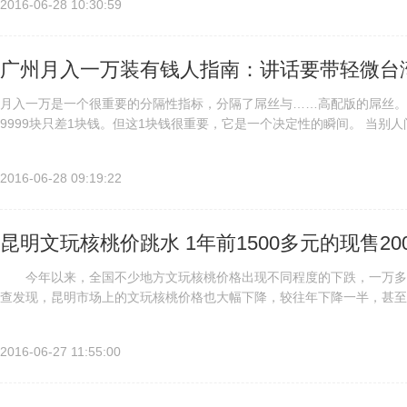
2016-06-28 10:30:59
广州月入一万装有钱人指南：讲话要带轻微台
月入一万是一个很重要的分隔性指标，分隔了屌丝与……高配版的屌丝。 
9999块只差1块钱。但这1块钱很重要，它是一个决定性的瞬间。 当别
吧。 那个看似语病的“多”字不能省。别人不会继续深究，但想...
2016-06-28 09:19:22
昆明文玩核桃价跳水 1年前1500多元的现售20
今年以来，全国不少地方文玩核桃价格出现不同程度的下跌，一万多一
查发现，昆明市场上的文玩核桃价格也大幅下降，较往年下降一半，甚至
店铺上的售价也有所下跌，不少商家将价格下跌归结于种植嫁接核桃的农民
2016-06-27 11:55:00