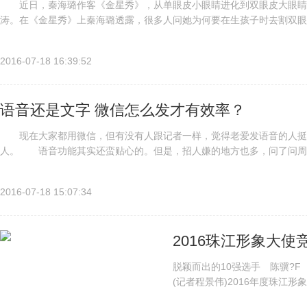
近日，秦海璐作客《金星秀》，从单眼皮小眼睛进化到双眼皮大眼睛
涛。在《金星秀》上秦海璐透露，很多人问她为何要在生孩子时去割双眼
长水泡看不清东西，被大夫诊断为单眼皮压迫到睫毛造成倒刺，于是自己就
2016-07-18 16:39:52
语音还是文字 微信怎么发才有效率？
现在大家都用微信，但有没有人跟记者一样，觉得老爱发语音的人挺
人。 语音功能其实还蛮贴心的。但是，招人嫌的地方也多，问了问周
机震动了十多次，看到了十多个红点，看一眼根本不知道信息重不重要。” 
2016-07-18 15:07:34
2016珠江形象大使
脱颖而出的10强选手 陈骥?
(记者程景伟)2016年度珠江
逐，最终从20名佳丽选手中选