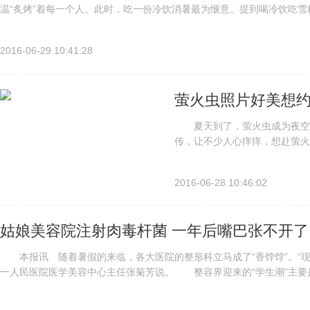
温“炙烤”着每一个人。此时，吃一份冷饮消暑最为惬意。提到喝冷饮吃
街坊而言，“冰室”是他们这一代人对整个夏日的回忆——既有童年的美味..
2016-06-29 10:41:28
萤火虫照片好美想约
夏天到了，萤火虫成为夜空中
传，让不少人心痒痒，想赴萤火
是艺术美化，萤火虫爆发期尚未
虫爆发期尚未到来，快报请大家
2016-06-28 10:46:02
姑娘美容院注射肉毒杆菌 一年后嘴巴张不开了
本报讯 随着暑假的来临，各大医院的整形科立马成了“香饽饽”。“现
一人民医院医学美容中心主任张菊芳说。 整容界迎来的“学生潮”主要
无论是整形还是微整形，一定要到正规医院来做，毕竟美容院的返修率...