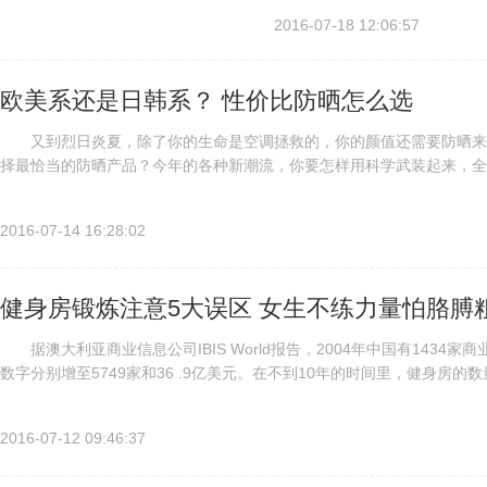
国釜山美女，也有内蒙古、山东、
2016-07-18 12:06:57
欧美系还是日韩系？ 性价比防晒怎么选
又到烈日炎夏，除了你的生命是空调拯救的，你的颜值还需要防晒来拯
择最恰当的防晒产品？今年的各种新潮流，你要怎样用科学武装起来，全力
事，是因为越来越多的科学数据证明，光老化的严重性。前段时间一张卡..
2016-07-14 16:28:02
健身房锻炼注意5大误区 女生不练力量怕胳膊
据澳大利亚商业信息公司IBIS World报告，2004年中国有1434家
数字分别增至5749家和36 .9亿美元。在不到10年的时间里，健身房
测，2018年中国的健身产业将达到...
2016-07-12 09:46:37