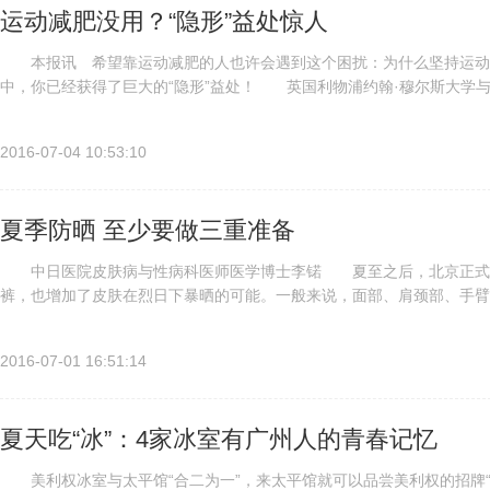
运动减肥没用？“隐形”益处惊人
本报讯 希望靠运动减肥的人也许会遇到这个困扰：为什么坚持运动
中，你已经获得了巨大的“隐形”益处！ 英国利物浦约翰·穆尔斯大学与
量摄入与体重和身体构造关系的研究。他们在《肥胖综述》月刊上发表文章.
2016-07-04 10:53:10
夏季防晒 至少要做三重准备
中日医院皮肤病与性病科医师医学博士李锘 夏至之后，北京正式进入
裤，也增加了皮肤在烈日下暴晒的可能。一般来说，面部、肩颈部、手臂
复晒伤，皮肤可能会对日光变得更敏感，有的人还可能出现光敏性皮炎，表
2016-07-01 16:51:14
夏天吃“冰”：4家冰室有广州人的青春记忆
美利权冰室与太平馆“合二为一”，来太平馆就可以品尝美利权的招牌