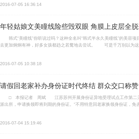
2016-07-05 16:36:14
年轻姑娘文美瞳线险些毁双眼 角膜上皮层全脱
韩式“美瞳线”你听说过吗？这种全名叫“韩式半永久美瞳线”的美容项
去更加炯炯有神，好多女孩都趋之若鹜地去尝试。 可是千万别以为这
也文了个“美瞳线”，没想到一双眼睛差点毁了。 年轻姑娘文美瞳线...
2016-07-05 10:38:18
请假回老家补办身份证时代终结 群众交口称赞
□ 本报记者 周斌 江苏苏州开展身份证异地受理试点工作第二天
派出所，申请换领即将到期的身份证。“不用特意回老家换领身份证，免
道。 为补办丢失身份证、换领到期身份证而请假，不远千里奔赴老家的现
2016-07-04 15:19:46