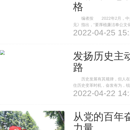
格
编者按 2022年2月，中
见》指出，“要厚植廉洁奉公文
2022-04-25 15:
格，用社会主义先进文化培育为
克己奉公、清廉自守的精神境界”
发扬历史主
路
历史发展有其规律，但人在其
住历史变革时机，奋发有为，锐
2022-04-22 14:
在百年奋斗中形成的宝贵财富，
强烈的历史担当、伟大的历史创造。
从党的百年
力量