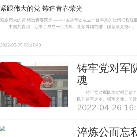
紧跟伟大的党 铸造青春荣光
紧跟伟大的党 铸造青春荣光——中国共青团成立一百年来的壮阔征程红
——中国共青团，迎来了成立一百周年。党领导团前进，团紧跟党奋斗。
壮丽远航，中国共青团团结带领一代代中国青年奋楫争先，在党的事业和民
2022-05-05 08:17:43
铸牢党对军
魂
铸牢党对军队绝对领导这个强
队的建军之本、强军之魂。习近
2022-04-26 16:
目标是建设一支听党指挥、能打
流军队”，其中听党指挥是灵魂、
淬炼公而忘