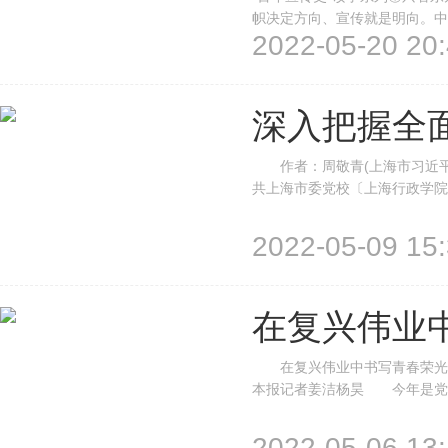
帜决定方向、宣传就是明向。中
2022-05-20 20:
论、“三个代表”重要思想、科
行动指南。一百年来，党的宣传
深入把握全
作者：周敬青(上海市习近平
共上海市委党校〔上海行政学
是马克思主义的本质要求。习近
个老党大党来说，从严治党更有其
2022-05-09 15:
在复兴伟业
在复兴伟业中书写青春荣光
本报记者姜洁杨昊 今年是党的
年。 百年岁月沧桑，百年风
军，这体现了我们党对共青团的
2022-05-06 13: