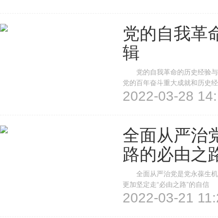
党的自我革
辑
党的自我革命的历史经验与
党的百年奋斗重大成就和历史经
2022-03-28 14:
党百年奋斗的历史经验之一，并
著标志。自我革命精神是党永葆青
全面从严治
路的必由之
全面从严治党是党永葆生机活
更加坚定走“必由之路”的自
2022-03-21 11:
使命，勇于自我革命，不断清除
侵蚀党的健康肌体的病原体，我