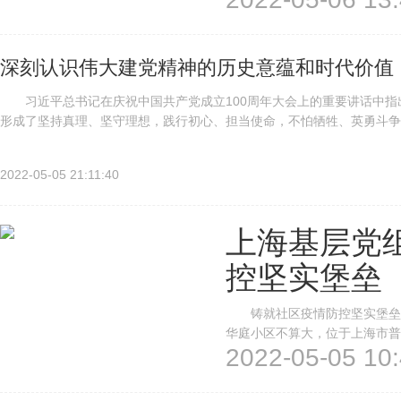
深刻认识伟大建党精神的历史意蕴和时代价值
习近平总书记在庆祝中国共产党成立100周年大会上的重要讲话中指
形成了坚持真理、坚守理想，践行初心、担当使命，不怕牺牲、英勇斗争
的精神之源。”伟大建党精神内涵丰富、思想深邃、催人奋进，是中国共产.
2022-05-05 21:11:40
上海基层党
控坚实堡垒
铸就社区疫情防控坚实堡垒
华庭小区不算大，位于上海市普
2022-05-05 10:
份，因为在册居住的是438户
说，志愿者们太辛苦了，多出的菜