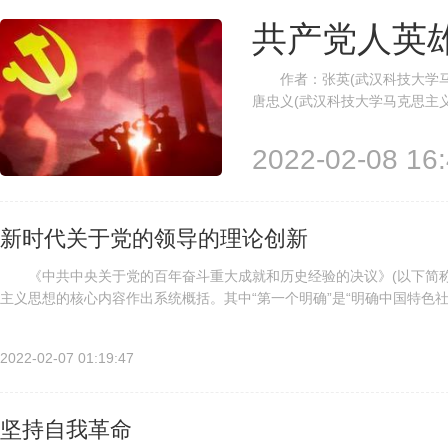
共产党人英
作者：张英(武汉科技大学马
唐忠义(武汉科技大学马克思主
华民族是英雄辈出的民族。习近
代中国共产党人顽强拼搏、不懈
2022-02-08 16:
新时代关于党的领导的理论创新
《中共中央关于党的百年奋斗重大成就和历史经验的决议》(以下简称《
主义思想的核心内容作出系统概括。其中“第一个明确”是“明确中国特色
义制度的最大优势是中国共产党领导，中国共产党是最高政治领导力量...
2022-02-07 01:19:47
坚持自我革命