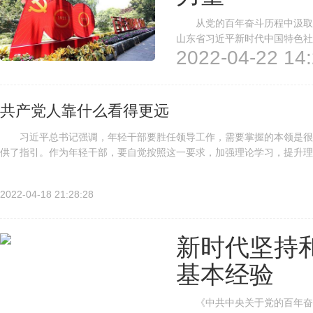
从党的百年奋斗历程中汲取智
山东省习近平新时代中国特色
2022-04-22 14:
程中汲取奋进新征程的智慧和力
辑、实践逻辑，看清楚过去我们
共产党人靠什么看得更远
习近平总书记强调，年轻干部要胜任领导工作，需要掌握的本领是很
供了指引。作为年轻干部，要自觉按照这一要求，加强理论学习，提升
时期的小故事很能给我们启发。在黄洋界上，毛泽东问红军战士能看多远，
2022-04-18 21:28:28
新时代坚持
基本经验
《中共中央关于党的百年奋斗