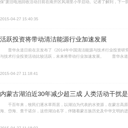
保”废旧电池回收活动日前在南开区风湖里小学启动。记者了解到，下一
建科学有效的固体废物资源回收体系，建立垃圾分类回收试点，实现分类精
2015-04-27 15:40:35
活跃投资将带动清洁能源行业加速发展
普华永道日前在京发布了《2014年中国清洁能源与技术行业投资研究报
与技术行业投资活动比较活跃，未来将带动行业加速发展。 普华永道
示：“由于环境问题已成为中国最大的民生问题，随着市场需求进一步释放.
2015-04-27 11:18:41
内蒙古湖泊近30年减少超三成 人类活动干扰
千百年来，牧民们逐水草而居，以湖泊为代表的水资源，在蒙古高原
海、岱海、查干诺尔，这些湖泊名字，伴随着蒙古族历史及中华文明的
为内蒙古生态环境中的突出问题之一。中国科学院植物研究所、北京大学方