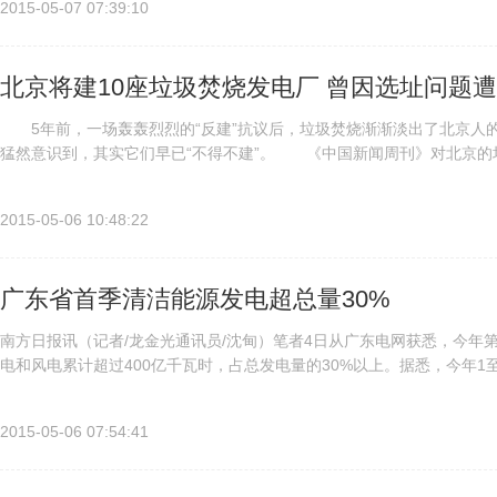
2015-05-07 07:39:10
北京将建10座垃圾焚烧发电厂 曾因选址问题
5年前，一场轰轰烈烈的“反建”抗议后，垃圾焚烧渐渐淡出了北京人的
猛然意识到，其实它们早已“不得不建”。 《中国新闻周刊》对北京的
发电企业、专家、环保组织和民众，试图呈现这个庞大的困局里，每一...
2015-05-06 10:48:22
广东省首季清洁能源发电超总量30%
南方日报讯（记者/龙金光通讯员/沈甸）笔者4日从广东电网获悉，今年
电和风电累计超过400亿千瓦时，占总发电量的30%以上。据悉，今年1
吨。其中广东电网吸纳西电电量超过260亿千瓦时，同比增长...
2015-05-06 07:54:41