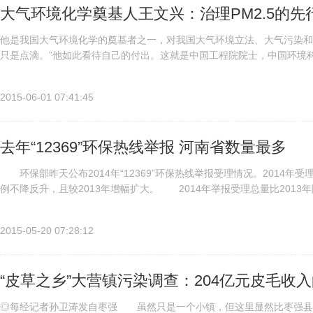
大气环境化学奠基人王文兴：治理PM2.5的先
他是我国大气环境化学的奠基者之一，对我国大气环境立法、大气污染和
只是点滴。”他如此看待自己的付出。这就是中国工程院院士，中国环境
与雾霾“斗争”了10年PM2.5和霾化学是近年来大气化学研究的热点。8...
2015-06-01 07:41:45
去年“12369”环保热线举报 河南省数量最多
环保部昨天公布2014年“12369”环保热线举报受理情况。2014年受
例不降反升，且较2013年增幅扩大。 2014年举报受理总量比2013年
理群众举报1463件。2013...
2015-05-20 07:28:12
“皮草之乡”大营镇污染调查：204亿元皮毛收
◎每经记者孙卫涛发自枣强 虽然只是一个小镇，但这里显然比枣强