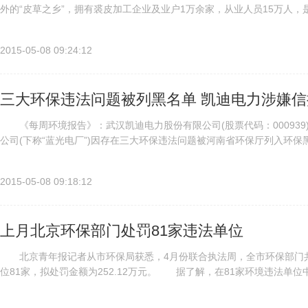
外的“皮草之乡”，拥有裘皮加工企业及业户1万余家，从业人员15万人
裘皮”成功获得国家地理标志保护产品称号。这座小乡镇仅皮毛制品的年..
2015-05-08 09:24:12
三大环保违法问题被列黑名单 凯迪电力涉嫌信
《每周环境报告》：武汉凯迪电力股份有限公司(股票代码：000939)
公司(下称“蓝光电厂”)因存在三大环保违法问题被河南省环保厅列入环
投资者进行披露。 存三大环保违法问题被列入环保黑名单...
2015-05-08 09:18:12
上月北京环保部门处罚81家违法单位
北京青年报记者从市环保局获悉，4月份联合执法周，全市环保部门共检
位81家，拟处罚金额为252.12万元。 据了解，在81家环境违法单
量为49家，占拟立案处罚总数的60.5%。其次为无环保审批...