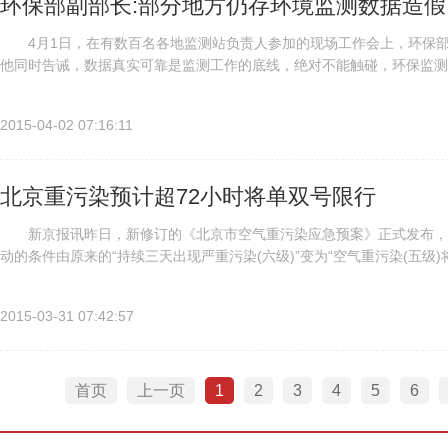
环保部副部长:部分地方仍存环境监测数据造假
4月1日，在有数百名各地监测站负责人参加的现场工作会上，环保部
他同时告诫，数据真实可靠是监测工作的底线，绝对不能触碰，环保监
监测工作会不同，此次会议特别增加了廉政工作的内容，与会者将着重讨论
2015-04-02 07:16:11
北京重污染预计超72小时将单双号限行
新京报讯昨日，新修订的《北京市空气重污染应急预案》正式发布，
动的条件由原来的“持续三天出现严重污染(六级)”变为“空气重污染(五级
持续时间超过72小时时，全市范围内就将启动机动车单双号限行...
2015-03-31 07:42:57
首页
上一页
1
2
3
4
5
6