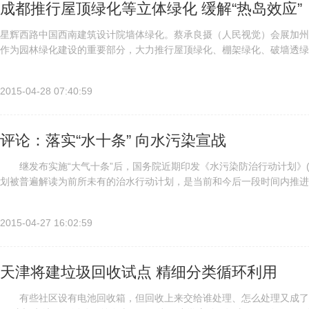
成都推行屋顶绿化等立体绿化 缓解“热岛效应”
星辉西路中国西南建筑设计院墙体绿化。蔡承良摄（人民视觉）会展加州
作为园林绿化建设的重要部分，大力推行屋顶绿化、棚架绿化、破墙透绿
与层次，改善了城市生态环境。目前，成都拥有屋顶绿化300余万平方米、垂
2015-04-28 07:40:59
评论：落实“水十条” 向水污染宣战
继发布实施“大气十条”后，国务院近期印发《水污染防治行动计划》(即
划被普遍解读为前所未有的治水行动计划，是当前和今后一段时间内推进
2020年，实现全国水环境质量得到阶段性改善，污染严重水体大...
2015-04-27 16:02:59
天津将建垃圾回收试点 精细分类循环利用
有些社区设有电池回收箱，但回收上来交给谁处理、怎么处理又成了难