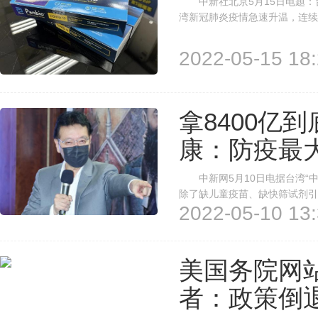
中新社北京5月15日电题：
湾新冠肺炎疫情急速升温，连续
剂“一剂难求”。此种局面皆因
乃人祸之一。 奥密克戎毒株传
2022-05-15 18:
拿8400亿
康：防疫最
中新网5月10日电据台湾“中
除了缺儿童疫苗、缺快筛试剂引
2022-05-10 13:
广”董事长赵少康则列举许多
少康9日发文指出，直到疫情完全
美国务院网
者：政策倒