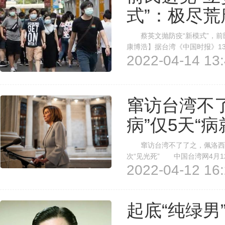
式”：极尽荒
蔡英文抛防疫“新模式”，前
康博浩】据台湾《中国时报》1
2022-04-14 13:
管控轻症”的所谓“新台湾模式”
式”是“专家不专业”、“政客很政
窜访台湾不
病”仅5天“病就好
窜访台湾不了了之，佩洛西“得病
次“见光死” 中国台湾网4月
2022-04-12 16:
西，在经过中方多次强烈表态之
天，佩洛西就在社交媒体发文称转
起底“纯绿男