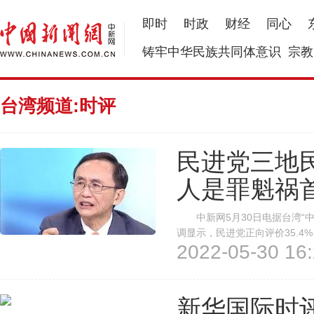
即时
时政
财经
同心
铸牢中华民族共同体意识
宗教
台湾频道:时评
民进党三地
人是罪魁祸
中新网5月30日电据台湾“中
调显示，民进党正向评价35.4%
2022-05-30 16:
不满意度48.5%，呈现死亡交叉
48.9%，不满意度从4月33.0%上.
新华国际时