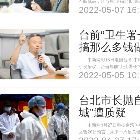
不断飙高，台当局“卫福部长”
2022-05-07 16:
队？”以及面对北漂大学生确诊
肉糜？”今日则有“尽会讲干话的皇
台前“卫生署
搞那么多钱
中新网5月5日电据台湾“中时
引发争议。台当局前“卫生署长”
2022-05-05 10:
阻，让他已做好放弃订金的心理准
再以实名制卖给民众1剂100元，
台北市长抛
城”遭质疑
中新网4月27日电据台湾“中
文哲26日预言，未来一周是关
各界质疑。 台北市26日新增