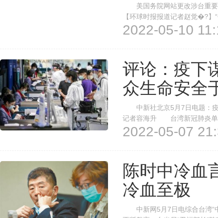
美国务院网站更改涉台重要
【环球时报报道记者赵觉�?】
2022-05-10 11:
国在印太地区的重要伙伴。”美
新于本月5日的美台关系介绍中，
评论：疫下谋
众生命安全
中新社北京5月7日电题：疫
记者容海升 台湾新冠肺炎单
2022-05-07 21:
进党当局仍不忘借世界卫生大会
置于何地？ 每年5月，世界卫
陈时中冷血
冷血至极
中新网5月7日电综合台湾“中