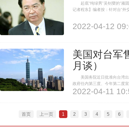
起底“纯绿男”吴钊燮的“顽
记者程东】编者按：针对台“外
闻稿称，近来民进党蓄意利用乌
动“反中抗中”，摇尾乞怜，表白
2022-04-12 09:
美国对台军
月谈）
美国务院近日批准向台湾出售
政府任内第三度、今年第二度宣
2022-04-11 10:
是“支持台湾”，真实用意却是
国对台军售可谓彻头彻尾的“卖方
首页
上一页
1
2
3
4
5
6