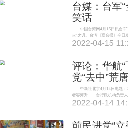
台媒：台军“
笑话
中国台湾网4月15日讯台军“
火”之讥。台湾《联合报》今日
2022-04-15 11:
坏，看成和地震、台风的自然灾
本是笑话。 文章说，在台湾社
评论：华航“
党“去中”荒
中新社北京4月14日电题：华
者容海升 台行政机构负责人苏
2022-04-14 14:
装后，华航货机“飞出去有难度
左支右绌、狼狈不已，折射出民进党
前民进党“立