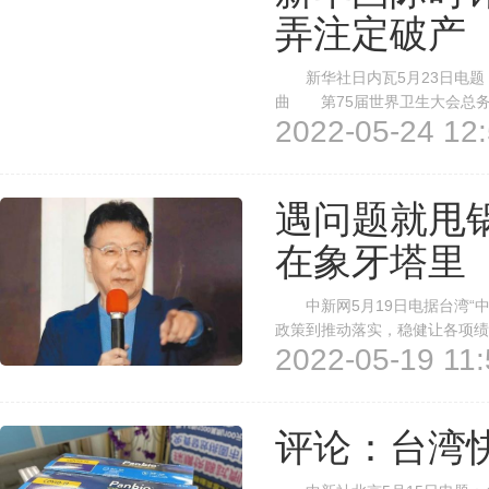
弄注定破产
新华社日内瓦5月23日电题
曲 第75届世界卫生大会总务
2022-05-24 12:
提出的所谓“邀请台湾以观察员
个中国原则是国际社会人心所向、
遇问题就甩
在象牙塔里
中新网5月19日电据台湾“中
政策到推动落实，稳健让各项绩
2022-05-19 11:
局不只在经济表现上输马英九当
局，遇到问题只会甩锅国民党与地
评论：台湾