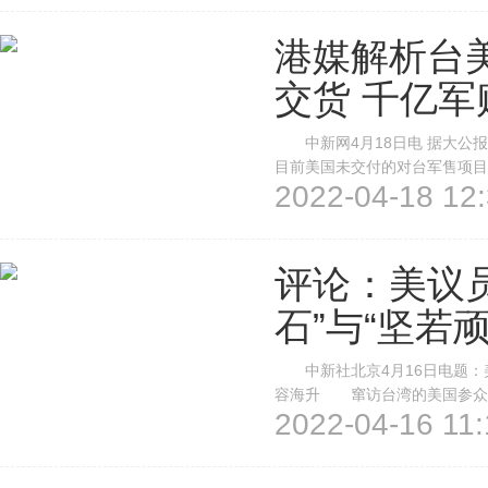
港媒解析台
交货 千亿军
中新网4月18日电 据大公报
目前美国未交付的对台军售项目
2022-04-18 12:
武器频繁更新换代，美国对台军
际需求。 报道援引香港中通社报
评论：美议
石”与“坚若顽
中新社北京4月16日电题：美
容海升 窜访台湾的美国参众两
2022-04-16 11:
支持‘坚若磐石’”，让绿营政客
想“坚若顽石”。 这批美国议员1