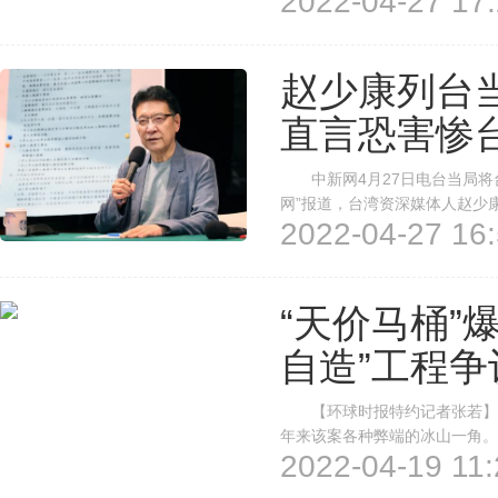
2022-04-27 17:
居家隔离缩短变成“3+4”天，在
赵少康列台
直言恐害惨
中新网4月27日电台当局将台湾
网”报道，台湾资深媒体人赵少
2022-04-27 16:
年口罩不够，去年疫苗不够，今
了。 对于“3+4”居家隔离政
“天价马桶”
自造”工程争
【环球时报特约记者张若】蔡英
年来该案各种弊端的冰山一角。
2022-04-19 11:
投资案。但从军火商、厂商内斗
造”工程可以说从一开始就伴随